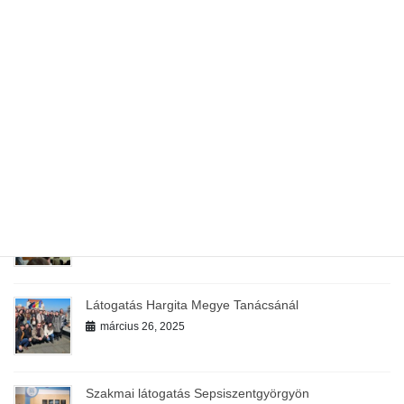
Meteorológiai állomásnál
május 5, 2025
Tavaszi erdei nagytakarítás
április 25, 2025
Vendégelőadás
április 16, 2025
Látogatás Hargita Megye Tanácsánál
március 26, 2025
Szakmai látogatás Sepsiszentgyörgyön