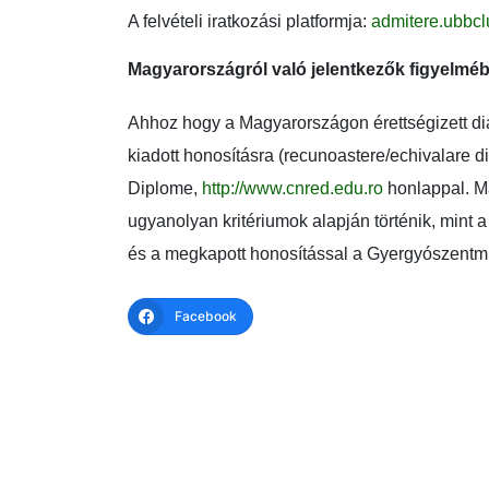
A felvételi iratkozási platformja:
admitere.ubbclu
Magyarországról való jelentkezők figyelméb
Ahhoz hogy a Magyarországon érettségizett d
kiadott honosításra (recunoastere/echivalare 
Diplome,
http://www.cnred.edu.ro
honlappal. Ma
ugyanolyan kritériumok alapján történik, mint a
és a megkapott honosítással a Gyergyószentmik
Facebook