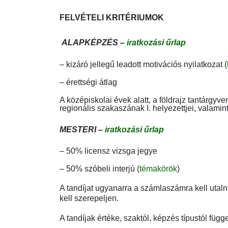
FELVÉTELI KRITÉRIUMOK
ALAPKÉPZÉS –
iratkozási űrlap
– kizáró jellegű leadott motivációs nyilatkozat (
– érettségi átlag
A középiskolai évek alatt, a földrajz tantárgyver
regionális szakaszának I. helyezettjei, valamint a
MESTERI –
iratkozási űrlap
– 50% licensz vizsga jegye
– 50% szóbeli interjú (
témakörök
)
A tandíjat ugyanarra a számlaszámra kell utaln
kell szerepeljen.
A tandíjak értéke, szaktól, képzés típustól függ