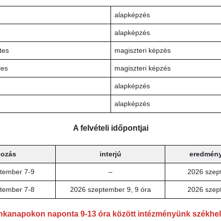
alapképzés
alapképzés
tes
magiszteri képzés
les
magiszteri képzés
alapképzés
alapképzés
A felvételi időpontjai
kozás
interjú
eredmény
tember 7-9
–
2026 szep
tember 7-8
2026 szeptember 9, 9 óra
2026 szep
unkanapokon naponta 9-13 óra között intézményünk székhe