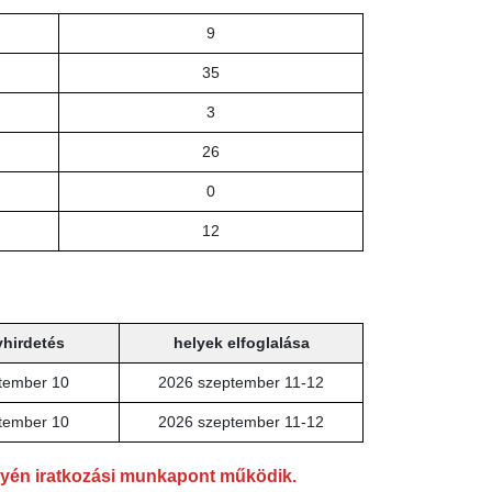
9
35
3
26
0
12
hirdetés
helyek elfoglalása
tember 10
2026 szeptember 11-12
tember 10
2026 szeptember 11-12
lyén iratkozási munkapont működik.