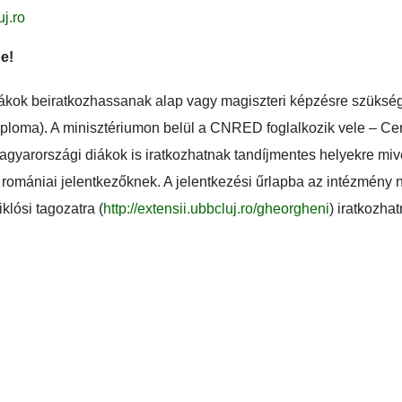
j.ro
e!
iákok beiratkozhassanak alap vagy magiszteri képzésre szüksé
diploma). A minisztériumon belül a CNRED foglalkozik vele – Ce
gyarországi diákok is iratkozhatnak tandíjmentes helyekre mive
 romániai jelentkezőknek. A jelentkezési űrlapba az intézmény n
lósi tagozatra (
http://extensii.ubbcluj.ro/gheorgheni
) iratkozha