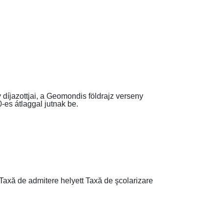
eny díjazottjai, a Geomondis földrajz verseny
10-es átlaggal jutnak be.
 Taxă de admitere helyett Taxă de şcolarizare