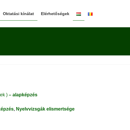
Oktatási kínálat
Elérhetőségek
ek )
– alapképzés
képzés
,
Nyelvvizsgák elismertsége