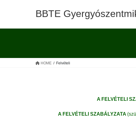
Skip
Skip
to
to
BBTE Gyergyószentmik
the
the
content
Navigation
HOME
Felvételi
A FELVÉTELI S
A FELVÉTELI SZABÁLYZATA
(szü