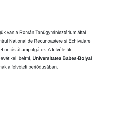
gük van a Román Tanügyminisztérium által
ntrul National de Recunoastere si Echivalare
l uniós állampolgárok. A felvételük
evét kell beírni,
Universitatea Babes-Bolyai
tnak a felvételi periódusában.