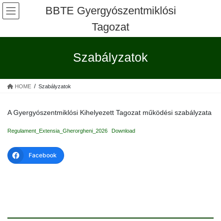
Skip
Skip
BBTE Gyergyószentmiklósi
to
to
Tagozat
the
the
content
Navigation
Szabályzatok
HOME
Szabályzatok
A Gyergyószentmiklósi Kihelyezett Tagozat működési szabályzata
Regulament_Extensia_Gherorgheni_2026
Download
Facebook