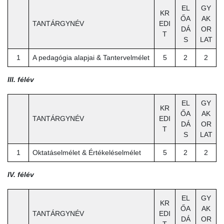
EL
GY
KR
ŐA
AK
TANTÁRGYNÉV
EDI
DÁ
OR
T
S
LAT
1
A pedagógia alapjai & Tantervelmélet
5
2
2
III. félév
EL
GY
KR
ŐA
AK
TANTÁRGYNÉV
EDI
DÁ
OR
T
S
LAT
1
Oktatáselmélet & Értékeléselmélet
5
2
2
IV. félév
EL
GY
KR
ŐA
AK
TANTÁRGYNÉV
EDI
DÁ
OR
T