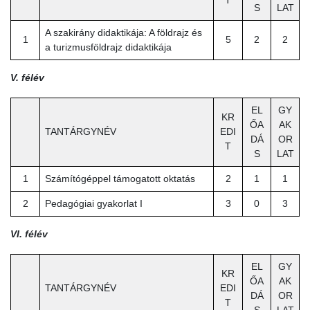
S
LAT
A szakirány didaktikája: A földrajz és
1
5
2
2
a turizmusföldrajz didaktikája
V. félév
EL
GY
KR
ŐA
AK
TANTÁRGYNÉV
EDI
DÁ
OR
T
S
LAT
1
Számítógéppel támogatott oktatás
2
1
1
2
Pedagógiai gyakorlat I
3
0
3
VI. félév
EL
GY
KR
ŐA
AK
TANTÁRGYNÉV
EDI
DÁ
OR
T
S
LAT