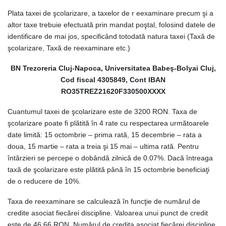
Plata taxei de şcolarizare, a taxelor de r eexaminare precum şi a
altor taxe trebuie efectuată prin mandat poştal, folosind datele de
identificare de mai jos, specificând totodată natura taxei (Taxă de
şcolarizare, Taxă de reexaminare etc.)
BN Trezoreria Cluj-Napoca, Universitatea Babeş-Bolyai Cluj,
Cod fiscal 4305849, Cont IBAN
RO35TREZ21620F330500XXXX
Cuantumul taxei de şcolarizare este de 3200 RON. Taxa de
şcolarizare poate fi plătită în 4 rate cu respectarea următoarele
date limită: 15 octombrie – prima rată, 15 decembrie – rata a
doua, 15 martie – rata a treia şi 15 mai – ultima rată. Pentru
întârzieri se percepe o dobândă zilnică de 0.07%. Dacă întreaga
taxă de şcolarizare este plătită până în 15 octombrie beneficiaţi
de o reducere de 10%.
Taxa de reexaminare se calculează în funcţie de numărul de
credite asociat fiecărei discipline. Valoarea unui punct de credit
este de 46.66 RON. Numărul de credita asociat fiecărei discipline